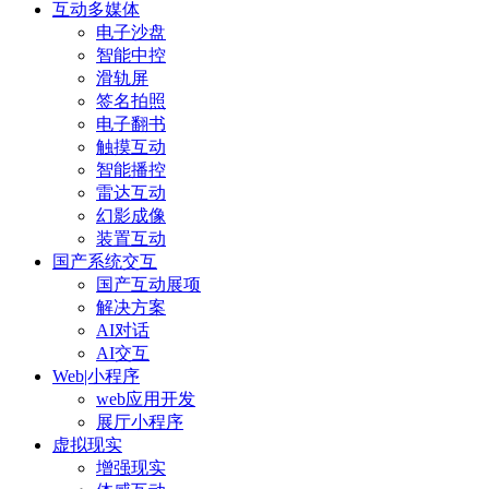
互动多媒体
电子沙盘
智能中控
滑轨屏
签名拍照
电子翻书
触摸互动
智能播控
雷达互动
幻影成像
装置互动
国产系统交互
国产互动展项
解决方案
AI对话
AI交互
Web|小程序
web应用开发
展厅小程序
虚拟现实
增强现实