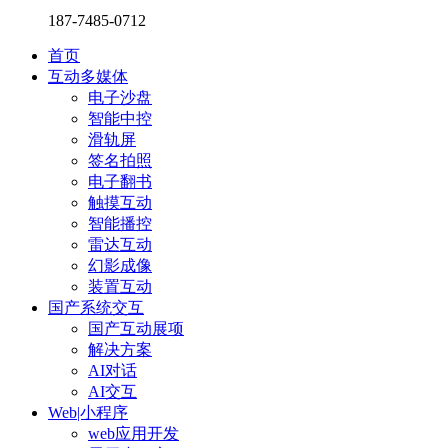
187-7485-0712
首页
互动多媒体
电子沙盘
智能中控
滑轨屏
签名拍照
电子翻书
触摸互动
智能播控
雷达互动
幻影成像
装置互动
国产系统交互
国产互动展项
解决方案
AI对话
AI交互
Web|小程序
web应用开发