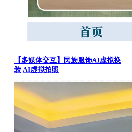
【多媒体交互】民族服饰AI虚拟换
装|AI虚拟拍照