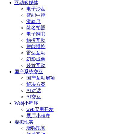
互动多媒体
电子沙盘
智能中控
滑轨屏
签名拍照
电子翻书
触摸互动
智能播控
雷达互动
幻影成像
装置互动
国产系统交互
国产互动展项
解决方案
AI对话
AI交互
Web|小程序
web应用开发
展厅小程序
虚拟现实
增强现实