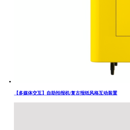
【多媒体交互】自助拍报机|复古报纸风格互动装置