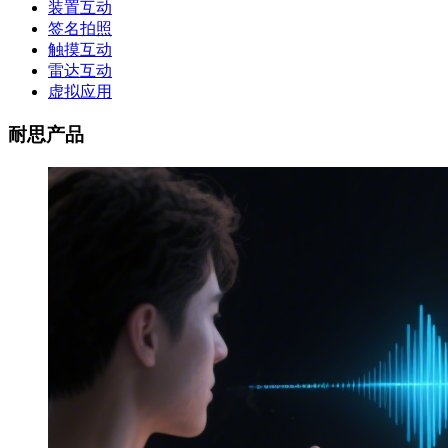
装置互动
签名拍照
触摸互动
雷达互动
虚拟应用
耐思产品