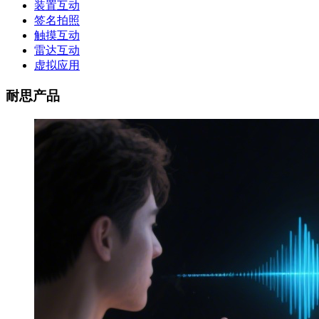
装置互动
签名拍照
触摸互动
雷达互动
虚拟应用
耐思产品