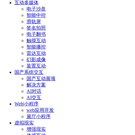
互动多媒体
电子沙盘
智能中控
滑轨屏
签名拍照
电子翻书
触摸互动
智能播控
雷达互动
幻影成像
装置互动
国产系统交互
国产互动展项
解决方案
AI对话
AI交互
Web|小程序
web应用开发
展厅小程序
虚拟现实
增强现实