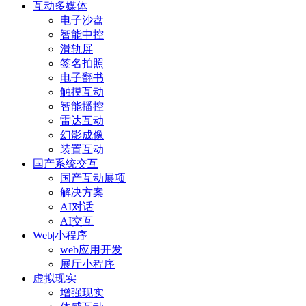
互动多媒体
电子沙盘
智能中控
滑轨屏
签名拍照
电子翻书
触摸互动
智能播控
雷达互动
幻影成像
装置互动
国产系统交互
国产互动展项
解决方案
AI对话
AI交互
Web|小程序
web应用开发
展厅小程序
虚拟现实
增强现实