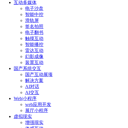
互动多媒体
电子沙盘
智能中控
滑轨屏
签名拍照
电子翻书
触摸互动
智能播控
雷达互动
幻影成像
装置互动
国产系统交互
国产互动展项
解决方案
AI对话
AI交互
Web|小程序
web应用开发
展厅小程序
虚拟现实
增强现实