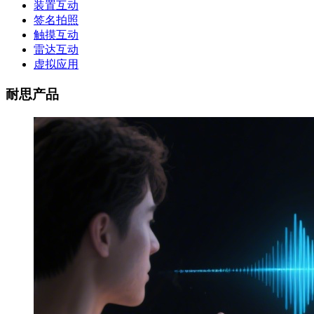
装置互动
签名拍照
触摸互动
雷达互动
虚拟应用
耐思产品