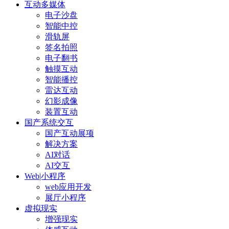
互动多媒体
电子沙盘
智能中控
滑轨屏
签名拍照
电子翻书
触摸互动
智能播控
雷达互动
幻影成像
装置互动
国产系统交互
国产互动展项
解决方案
AI对话
AI交互
Web|小程序
web应用开发
展厅小程序
虚拟现实
增强现实