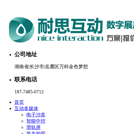
湖南耐思互动科技有限公司欢迎您。24小时咨询热线：187-748
公司地址
湖南省|长沙市|岳麓区万科金色梦想
联系电话
187-7485-0712
首页
互动多媒体
电子沙盘
智能中控
滑轨屏
签名拍照