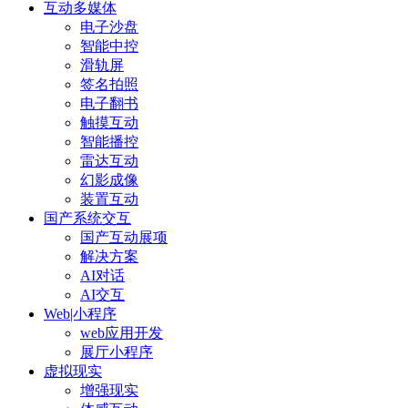
互动多媒体
电子沙盘
智能中控
滑轨屏
签名拍照
电子翻书
触摸互动
智能播控
雷达互动
幻影成像
装置互动
国产系统交互
国产互动展项
解决方案
AI对话
AI交互
Web|小程序
web应用开发
展厅小程序
虚拟现实
增强现实