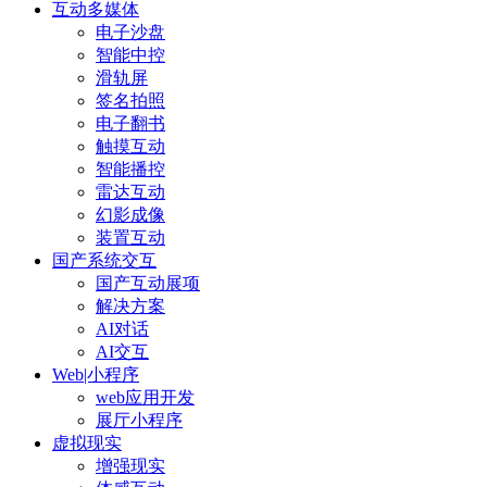
互动多媒体
电子沙盘
智能中控
滑轨屏
签名拍照
电子翻书
触摸互动
智能播控
雷达互动
幻影成像
装置互动
国产系统交互
国产互动展项
解决方案
AI对话
AI交互
Web|小程序
web应用开发
展厅小程序
虚拟现实
增强现实