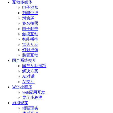
互动多媒体
电子沙盘
智能中控
滑轨屏
签名拍照
电子翻书
触摸互动
智能播控
雷达互动
幻影成像
装置互动
国产系统交互
国产互动展项
解决方案
AI对话
AI交互
Web|小程序
web应用开发
展厅小程序
虚拟现实
增强现实