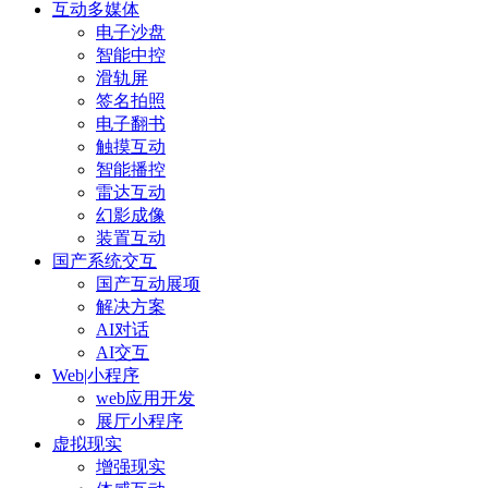
互动多媒体
电子沙盘
智能中控
滑轨屏
签名拍照
电子翻书
触摸互动
智能播控
雷达互动
幻影成像
装置互动
国产系统交互
国产互动展项
解决方案
AI对话
AI交互
Web|小程序
web应用开发
展厅小程序
虚拟现实
增强现实