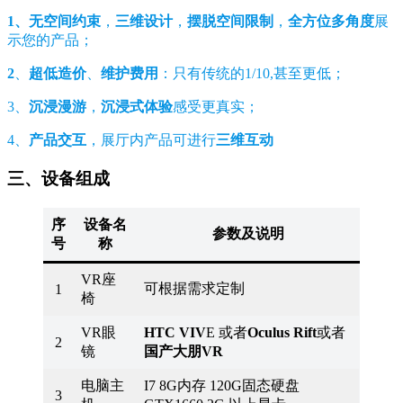
1、无空间约束
，
三维设计
，
摆脱空间限制
，
全方位多角度
展
示您的产品；
2
、
超低造价
、
维护费用
：只有传统的1/10,甚至更低；
3、
沉浸漫游
，
沉浸式体验
感受更真实；
4、
产品交互
，展厅内产品可进行
三维互动
三、设备组成
序
设备名
参数及说明
号
称
VR座
可根据需求定制
1
椅
VR眼
HTC VIV
E 或者
Oculus Rift
或者
2
镜
国产大朋VR
电脑主
I7 8G内存 120G固态硬盘
3