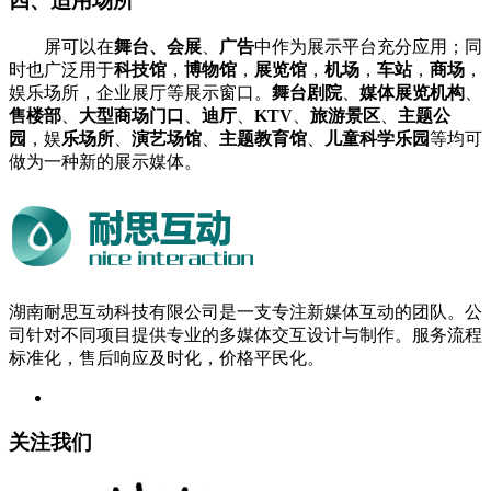
四、
适用场所
屏可以在
舞台、会展
、
广告
中作为展示平台充分应用；同
时也广泛用于
科技馆
，
博物馆
，
展览馆
，
机场
，
车站
，
商场
，
娱乐场所，企业展厅等展示窗口。
舞台剧院
、
媒体展览机构
、
售楼部
、
大型商场门口
、
迪厅
、
KTV
、
旅游景区
、
主题公
园
，娱
乐场所
、
演艺场馆
、
主题教育馆
、
儿童科学乐园
等均可
做为一种新的展示媒体。
湖南耐思互动科技有限公司是一支专注新媒体互动的团队。公
司针对不同项目提供专业的多媒体交互设计与制作。服务流程
标准化，售后响应及时化，价格平民化。
关注我们