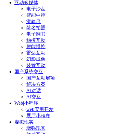
互动多媒体
电子沙盘
智能中控
滑轨屏
签名拍照
电子翻书
触摸互动
智能播控
雷达互动
幻影成像
装置互动
国产系统交互
国产互动展项
解决方案
AI对话
AI交互
Web|小程序
web应用开发
展厅小程序
虚拟现实
增强现实