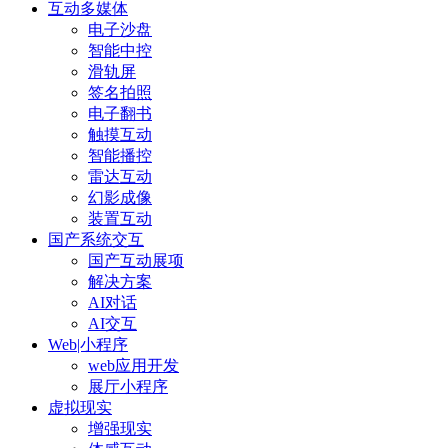
互动多媒体
电子沙盘
智能中控
滑轨屏
签名拍照
电子翻书
触摸互动
智能播控
雷达互动
幻影成像
装置互动
国产系统交互
国产互动展项
解决方案
AI对话
AI交互
Web|小程序
web应用开发
展厅小程序
虚拟现实
增强现实