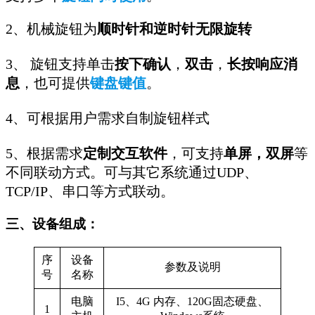
2、机械旋钮为
顺时针和逆时针无限旋转
3、 旋钮支持单击
按下确认
，
双击
，
长按响应消
息
，也可提供
键盘键值
。
4、可根据用户需求自制旋钮样式
5、根据需求
定制交互软件
，可支持
单屏，双屏
等
不同联动方式。可与其它系统通过UDP、
TCP/IP、串口等方式联动。
三、
设备组成：
序
设备
参数及说明
号
名称
电脑
I5、4G 内存、120G固态硬盘、
1