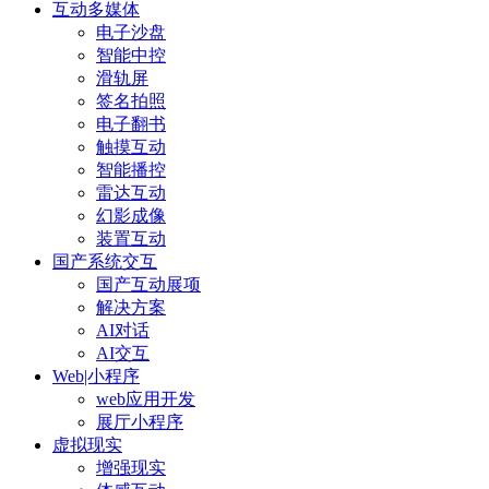
互动多媒体
电子沙盘
智能中控
滑轨屏
签名拍照
电子翻书
触摸互动
智能播控
雷达互动
幻影成像
装置互动
国产系统交互
国产互动展项
解决方案
AI对话
AI交互
Web|小程序
web应用开发
展厅小程序
虚拟现实
增强现实