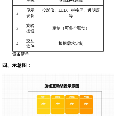
主机
Windows系统
显示
投影仪、LED、拼接屏、透明屏
2
设备
等
旋转
定制（可多个联动）
3
按钮
交互
根据需求定制
4
软件
设备清单
四、
示意图：