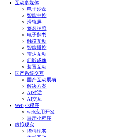
互动多媒体
电子沙盘
智能中控
滑轨屏
签名拍照
电子翻书
触摸互动
智能播控
雷达互动
幻影成像
装置互动
国产系统交互
国产互动展项
解决方案
AI对话
AI交互
Web|小程序
web应用开发
展厅小程序
虚拟现实
增强现实