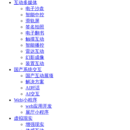
互动多媒体
电子沙盘
智能中控
滑轨屏
签名拍照
电子翻书
触摸互动
智能播控
雷达互动
幻影成像
装置互动
国产系统交互
国产互动展项
解决方案
AI对话
AI交互
Web|小程序
web应用开发
展厅小程序
虚拟现实
增强现实