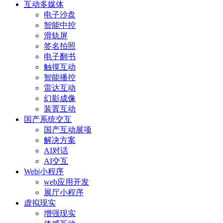
互动多媒体
电子沙盘
智能中控
滑轨屏
签名拍照
电子翻书
触摸互动
智能播控
雷达互动
幻影成像
装置互动
国产系统交互
国产互动展项
解决方案
AI对话
AI交互
Web|小程序
web应用开发
展厅小程序
虚拟现实
增强现实