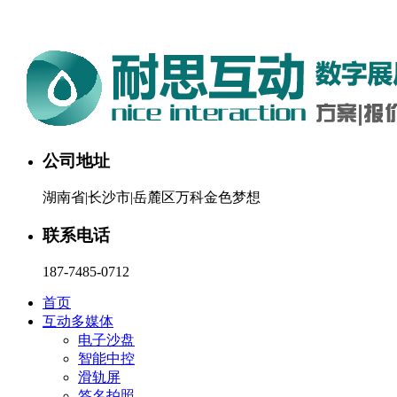
湖南耐思互动科技有限公司欢迎您。24小时咨询热线：187-748
公司地址
湖南省|长沙市|岳麓区万科金色梦想
联系电话
187-7485-0712
首页
互动多媒体
电子沙盘
智能中控
滑轨屏
签名拍照