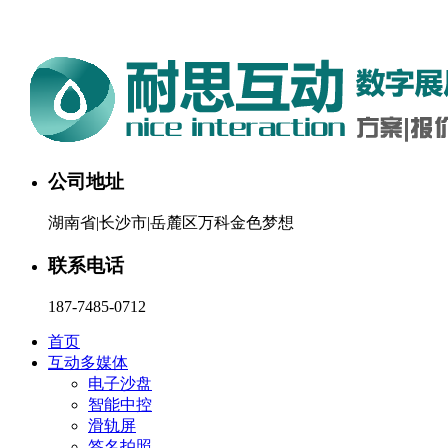
湖南耐思互动科技有限公司欢迎您。24小时咨询热线：187-748
公司地址
湖南省|长沙市|岳麓区万科金色梦想
联系电话
187-7485-0712
首页
互动多媒体
电子沙盘
智能中控
滑轨屏
签名拍照