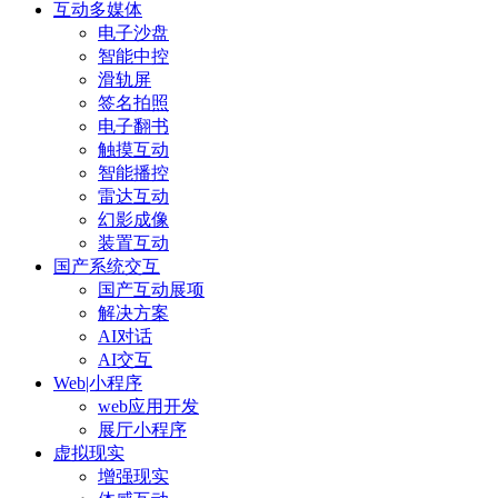
互动多媒体
电子沙盘
智能中控
滑轨屏
签名拍照
电子翻书
触摸互动
智能播控
雷达互动
幻影成像
装置互动
国产系统交互
国产互动展项
解决方案
AI对话
AI交互
Web|小程序
web应用开发
展厅小程序
虚拟现实
增强现实