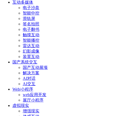
互动多媒体
电子沙盘
智能中控
滑轨屏
签名拍照
电子翻书
触摸互动
智能播控
雷达互动
幻影成像
装置互动
国产系统交互
国产互动展项
解决方案
AI对话
AI交互
Web|小程序
web应用开发
展厅小程序
虚拟现实
增强现实