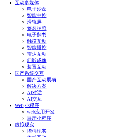
互动多媒体
电子沙盘
智能中控
滑轨屏
签名拍照
电子翻书
触摸互动
智能播控
雷达互动
幻影成像
装置互动
国产系统交互
国产互动展项
解决方案
AI对话
AI交互
Web|小程序
web应用开发
展厅小程序
虚拟现实
增强现实