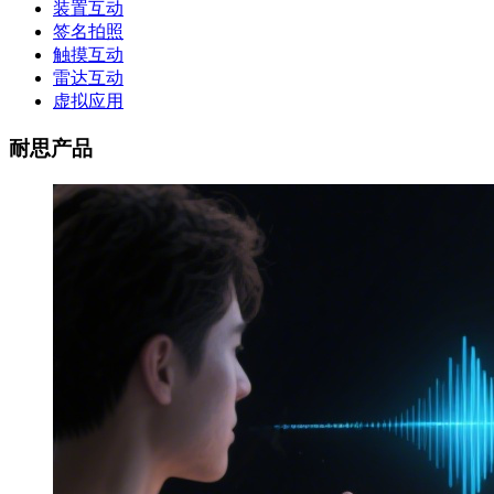
装置互动
签名拍照
触摸互动
雷达互动
虚拟应用
耐思产品