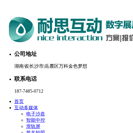
湖南耐思互动科技有限公司欢迎您。24小时咨询热线：187-748
公司地址
湖南省|长沙市|岳麓区万科金色梦想
联系电话
187-7485-0712
首页
互动多媒体
电子沙盘
智能中控
滑轨屏
签名拍照