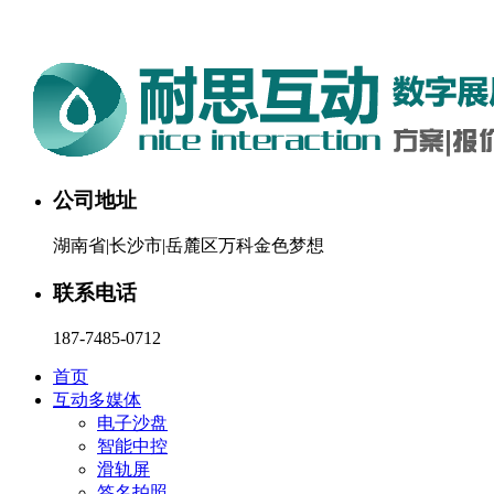
湖南耐思互动科技有限公司欢迎您。24小时咨询热线：187-748
公司地址
湖南省|长沙市|岳麓区万科金色梦想
联系电话
187-7485-0712
首页
互动多媒体
电子沙盘
智能中控
滑轨屏
签名拍照