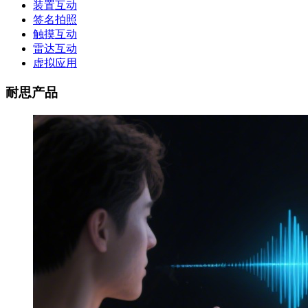
装置互动
签名拍照
触摸互动
雷达互动
虚拟应用
耐思产品