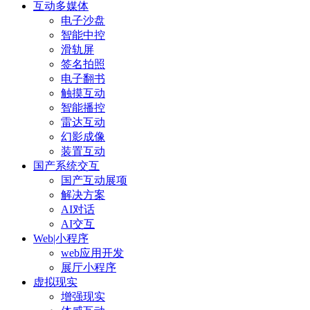
互动多媒体
电子沙盘
智能中控
滑轨屏
签名拍照
电子翻书
触摸互动
智能播控
雷达互动
幻影成像
装置互动
国产系统交互
国产互动展项
解决方案
AI对话
AI交互
Web|小程序
web应用开发
展厅小程序
虚拟现实
增强现实