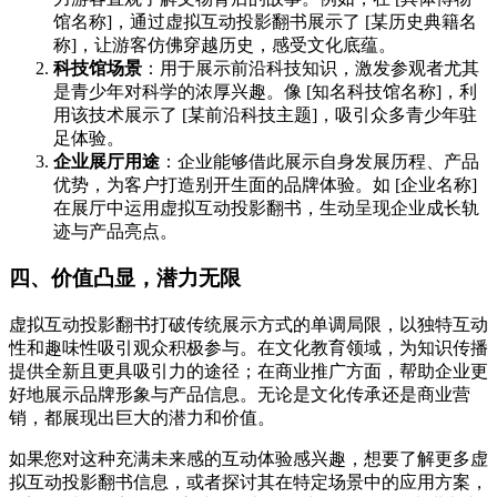
馆名称]，通过虚拟互动投影翻书展示了 [某历史典籍名
称]，让游客仿佛穿越历史，感受文化底蕴。
科技馆场景
：用于展示前沿科技知识，激发参观者尤其
是青少年对科学的浓厚兴趣。像 [知名科技馆名称]，利
用该技术展示了 [某前沿科技主题]，吸引众多青少年驻
足体验。
企业展厅用途
：企业能够借此展示自身发展历程、产品
优势，为客户打造别开生面的品牌体验。如 [企业名称]
在展厅中运用虚拟互动投影翻书，生动呈现企业成长轨
迹与产品亮点。
四、价值凸显，潜力无限
虚拟互动投影翻书打破传统展示方式的单调局限，以独特互动
性和趣味性吸引观众积极参与。在文化教育领域，为知识传播
提供全新且更具吸引力的途径；在商业推广方面，帮助企业更
好地展示品牌形象与产品信息。无论是文化传承还是商业营
销，都展现出巨大的潜力和价值。
如果您对这种充满未来感的互动体验感兴趣，想要了解更多虚
拟互动投影翻书信息，或者探讨其在特定场景中的应用方案，