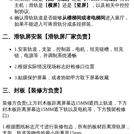
主机；滑轨是【
横屏
】还是【
竖屏
】，以及相关中控控
制协议。
确认滑轨轨道是否能够
从楼梯间或者电梯间
进入展厅，
如果不能进入可将滑轨分成多段拼装。
二、滑轨屏安装【滑轨屏厂家负责】
1.安装轨道，支架，控制器，电机，坦克链槽，坦克
链，电源等，并调制系统通畅
2.根据实际情况现场标志好检修口位置
3.贴膜保护屏幕，或者协助甲方取下屏幕收藏
三、封板【装修方负责】
装修方负责(上方封木板距离屏幕边15MM遮挡上轨道，下方
封木板距离屏幕边15MM遮下轨以及电机等，下方预留检修
口)
1.根据图纸标志尺寸进行装修包边，所有的板材距离滑轨屏，
支架，轨道等物件的最小距离是15mm