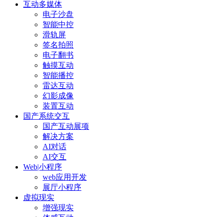
互动多媒体
电子沙盘
智能中控
滑轨屏
签名拍照
电子翻书
触摸互动
智能播控
雷达互动
幻影成像
装置互动
国产系统交互
国产互动展项
解决方案
AI对话
AI交互
Web|小程序
web应用开发
展厅小程序
虚拟现实
增强现实