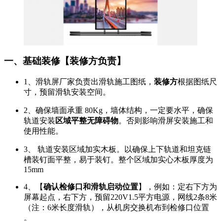
一、基础装修【装修方负责】
1、滑轨屏厂家负责出滑轨施工图纸，
装修方
根据图纸尺
寸，预留滑轨安装空间。
2、确保墙面承重 80Kg，墙体结构，一定要水平，确保
轨道安装
区域平整无障碍物
。否则影响滑屏安装施工和
使用性能。
3、 轨道安装区域加实木板。以确保上下轨道和坦克链
槽装钉面平整，易于装钉。整个区域加实心木板厚度为
15mm
4、【
确认检修口和滑轨启动位置
】，例如：定右下方为
屏幕起点，右下方，预留220V1.5平方电源，网线2条8米
（注：6米长度滑轨），从机房交换机布到检修口位置
。