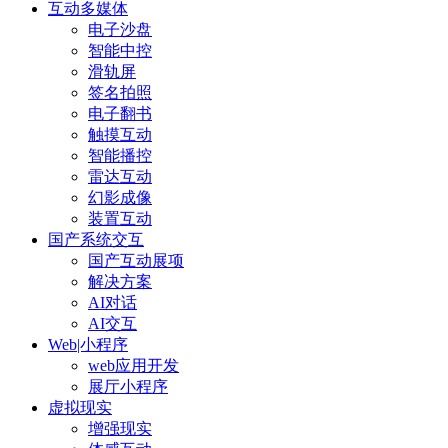
互动多媒体
电子沙盘
智能中控
滑轨屏
签名拍照
电子翻书
触摸互动
智能播控
雷达互动
幻影成像
装置互动
国产系统交互
国产互动展项
解决方案
AI对话
AI交互
Web|小程序
web应用开发
展厅小程序
虚拟现实
增强现实