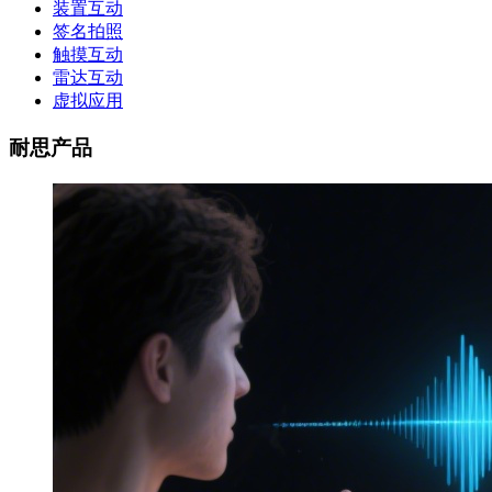
装置互动
签名拍照
触摸互动
雷达互动
虚拟应用
耐思产品