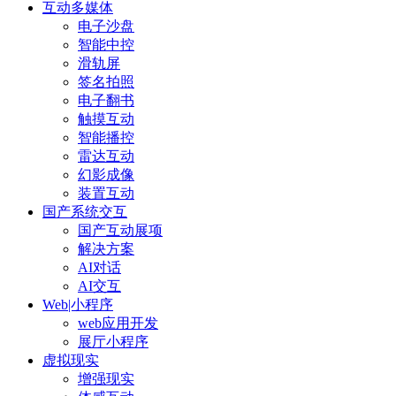
互动多媒体
电子沙盘
智能中控
滑轨屏
签名拍照
电子翻书
触摸互动
智能播控
雷达互动
幻影成像
装置互动
国产系统交互
国产互动展项
解决方案
AI对话
AI交互
Web|小程序
web应用开发
展厅小程序
虚拟现实
增强现实