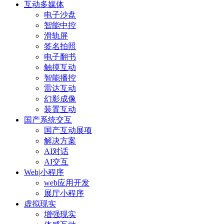
互动多媒体
电子沙盘
智能中控
滑轨屏
签名拍照
电子翻书
触摸互动
智能播控
雷达互动
幻影成像
装置互动
国产系统交互
国产互动展项
解决方案
AI对话
AI交互
Web|小程序
web应用开发
展厅小程序
虚拟现实
增强现实