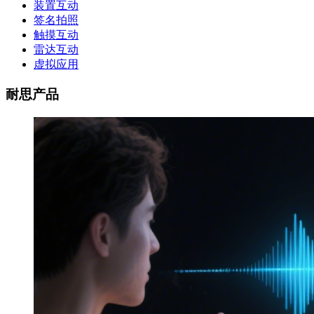
装置互动
签名拍照
触摸互动
雷达互动
虚拟应用
耐思产品