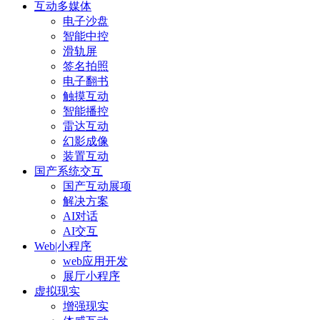
互动多媒体
电子沙盘
智能中控
滑轨屏
签名拍照
电子翻书
触摸互动
智能播控
雷达互动
幻影成像
装置互动
国产系统交互
国产互动展项
解决方案
AI对话
AI交互
Web|小程序
web应用开发
展厅小程序
虚拟现实
增强现实