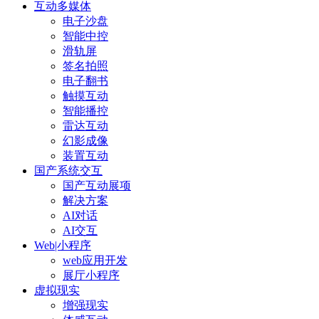
互动多媒体
电子沙盘
智能中控
滑轨屏
签名拍照
电子翻书
触摸互动
智能播控
雷达互动
幻影成像
装置互动
国产系统交互
国产互动展项
解决方案
AI对话
AI交互
Web|小程序
web应用开发
展厅小程序
虚拟现实
增强现实