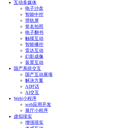
互动多媒体
电子沙盘
智能中控
滑轨屏
签名拍照
电子翻书
触摸互动
智能播控
雷达互动
幻影成像
装置互动
国产系统交互
国产互动展项
解决方案
AI对话
AI交互
Web|小程序
web应用开发
展厅小程序
虚拟现实
增强现实