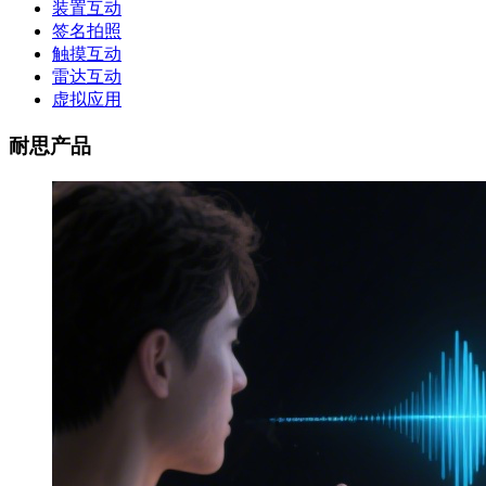
装置互动
签名拍照
触摸互动
雷达互动
虚拟应用
耐思产品