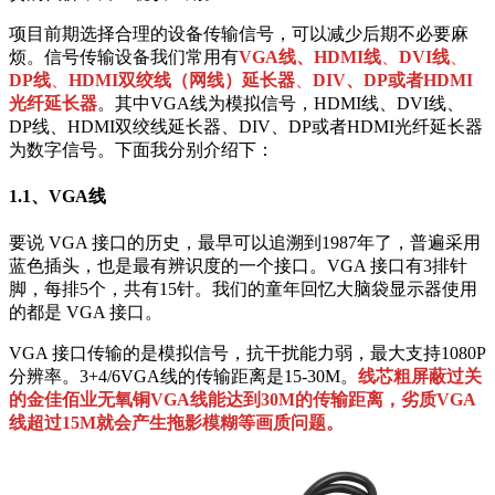
项目前期选择合理的设备传输信号，可以减少后期不必要麻
烦。信号传输设备我们常用有
VGA线、HDMI线
、
DVI线
、
DP线
、
HDMI双绞线（网线）延长器
、
DIV、DP或者HDMI
光纤延长器
。其中VGA线为模拟信号，HDMI线、DVI线、
DP线、HDMI双绞线延长器、DIV、DP或者HDMI光纤延长器
为数字信号。下面我分别介绍下：
1.1、VGA线
要说 VGA 接口的历史，最早可以追溯到1987年了，普遍采用
蓝色插头，也是最有辨识度的一个接口。VGA 接口有3排针
脚，每排5个，共有15针。我们的童年回忆大脑袋显示器使用
的都是 VGA 接口。
VGA 接口传输的是模拟信号，抗干扰能力弱，最大支持1080P
分辨率。3+4/6VGA线的传输距离是15-30M。
线芯粗屏蔽过关
的金佳佰业无氧铜VGA线能达到30M的传输距离，劣质VGA
线超过15M就会产生拖影模糊等画质问题。