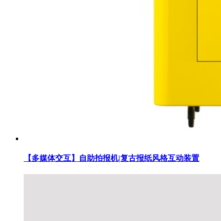
【多媒体交互】自助拍报机|复古报纸风格互动装置