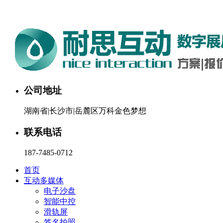
湖南耐思互动科技有限公司欢迎您。24小时咨询热线：187-748
公司地址
湖南省|长沙市|岳麓区万科金色梦想
联系电话
187-7485-0712
首页
互动多媒体
电子沙盘
智能中控
滑轨屏
签名拍照