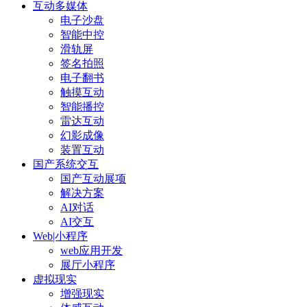
互动多媒体
电子沙盘
智能中控
滑轨屏
签名拍照
电子翻书
触摸互动
智能播控
雷达互动
幻影成像
装置互动
国产系统交互
国产互动展项
解决方案
AI对话
AI交互
Web|小程序
web应用开发
展厅小程序
虚拟现实
增强现实