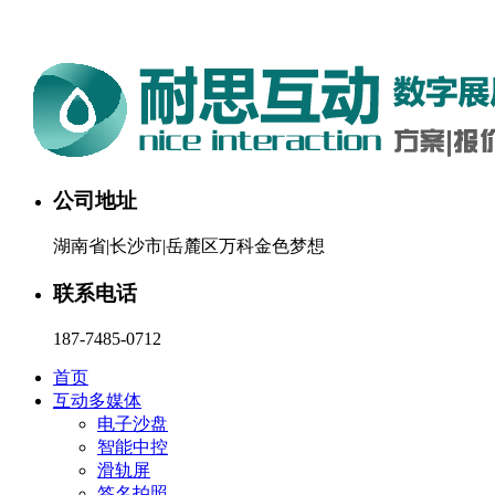
湖南耐思互动科技有限公司欢迎您。24小时咨询热线：187-748
公司地址
湖南省|长沙市|岳麓区万科金色梦想
联系电话
187-7485-0712
首页
互动多媒体
电子沙盘
智能中控
滑轨屏
签名拍照