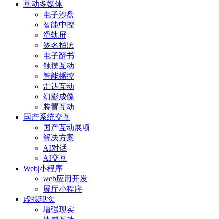
互动多媒体
电子沙盘
智能中控
滑轨屏
签名拍照
电子翻书
触摸互动
智能播控
雷达互动
幻影成像
装置互动
国产系统交互
国产互动展项
解决方案
AI对话
AI交互
Web|小程序
web应用开发
展厅小程序
虚拟现实
增强现实