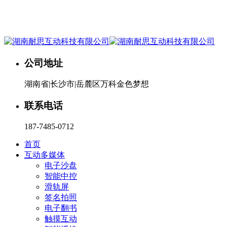
湖南耐思互动科技有限公司欢迎您。24小时咨询热线：187-
7485-0712
公司地址
湖南省|长沙市|岳麓区万科金色梦想
联系电话
187-7485-0712
首页
互动多媒体
电子沙盘
智能中控
滑轨屏
签名拍照
电子翻书
触摸互动