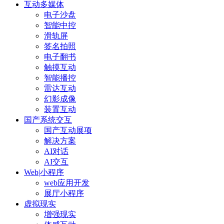
互动多媒体
电子沙盘
智能中控
滑轨屏
签名拍照
电子翻书
触摸互动
智能播控
雷达互动
幻影成像
装置互动
国产系统交互
国产互动展项
解决方案
AI对话
AI交互
Web|小程序
web应用开发
展厅小程序
虚拟现实
增强现实