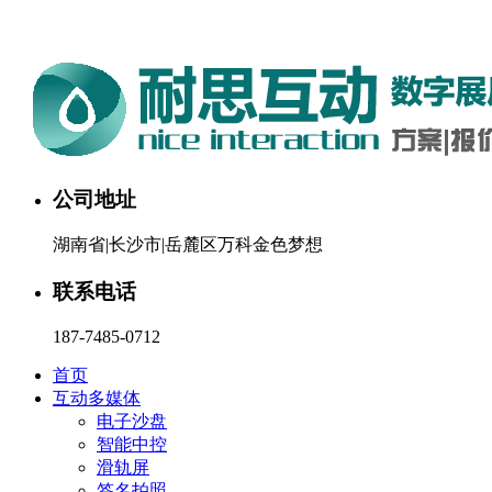
湖南耐思互动科技有限公司欢迎您。24小时咨询热线：187-748
公司地址
湖南省|长沙市|岳麓区万科金色梦想
联系电话
187-7485-0712
首页
互动多媒体
电子沙盘
智能中控
滑轨屏
签名拍照