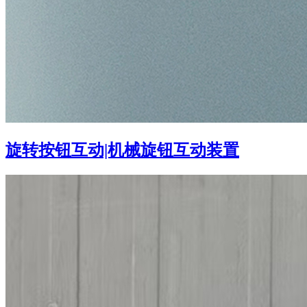
旋转按钮互动|机械旋钮互动装置