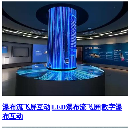
瀑布流飞屏互动|LED瀑布流飞屏|数字瀑
布互动