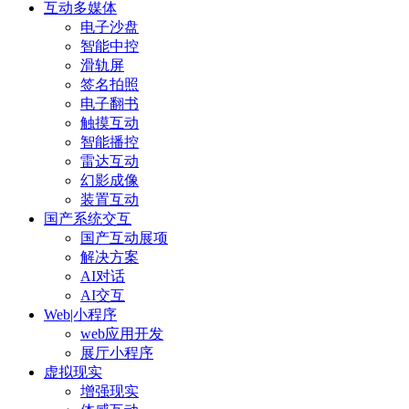
互动多媒体
电子沙盘
智能中控
滑轨屏
签名拍照
电子翻书
触摸互动
智能播控
雷达互动
幻影成像
装置互动
国产系统交互
国产互动展项
解决方案
AI对话
AI交互
Web|小程序
web应用开发
展厅小程序
虚拟现实
增强现实