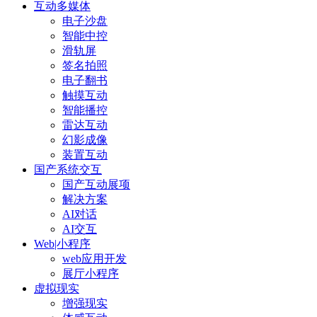
互动多媒体
电子沙盘
智能中控
滑轨屏
签名拍照
电子翻书
触摸互动
智能播控
雷达互动
幻影成像
装置互动
国产系统交互
国产互动展项
解决方案
AI对话
AI交互
Web|小程序
web应用开发
展厅小程序
虚拟现实
增强现实